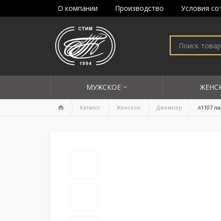
О компании
Производство
Условия со
МУЖСКОЕ
ЖЕНС
Каталог
Женское
Джемпер
л1107 л