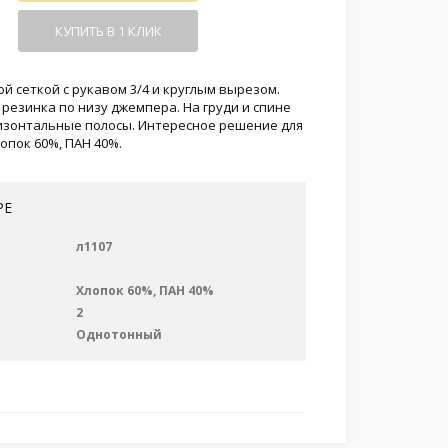
КУПИТЬ В 1 КЛИК
й сеткой с рукавом 3/4 и круглым вырезом.
резинка по низу джемпера. На груди и спине
изонтальные полосы. Интересное решение для
лопок 60%, ПАН 40%.
РЕ
л1107
Хлопок 60%, ПАН 40%
2
Однотонный