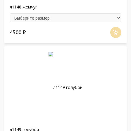
л1148 жемчуг
4500
₽
л1149 голубой