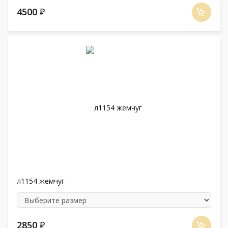
4500
₽
л1154 жемчуг
2850
₽