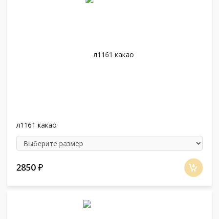
л1161 какао
2850
₽