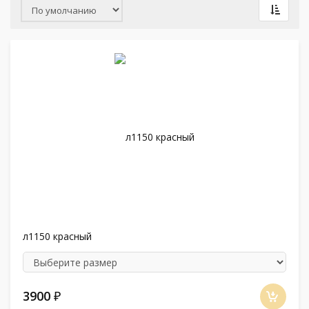
л1150 красный
3900
₽