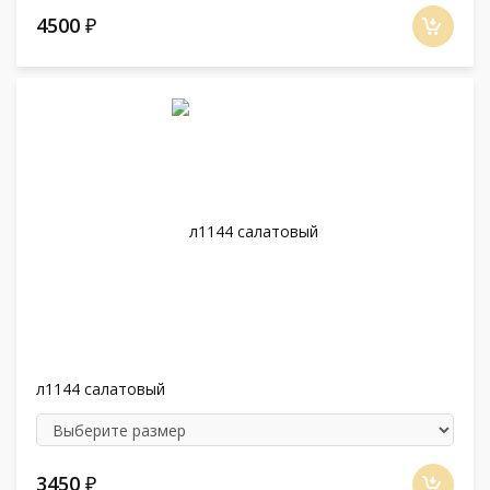
4500
₽
л1144 салатовый
3450
₽