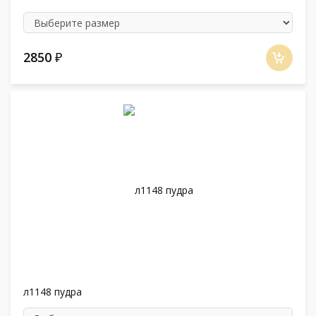
2850
₽
л1148 пудра