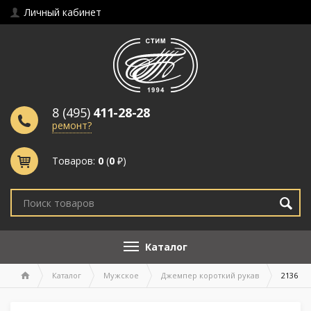
Личный кабинет
8 (495)
411-28-28
ремонт?
Товаров:
0
(
0
₽)
Каталог
Каталог
Мужское
Джемпер короткий рукав
2136 се