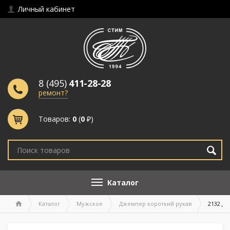
Личный кабинет
8 (495)
411-28-28
ремонт?
Товаров:
0
(
0
₽)
Каталог
Каталог
Мужское
Джемпер короткий рукав
2132 дж